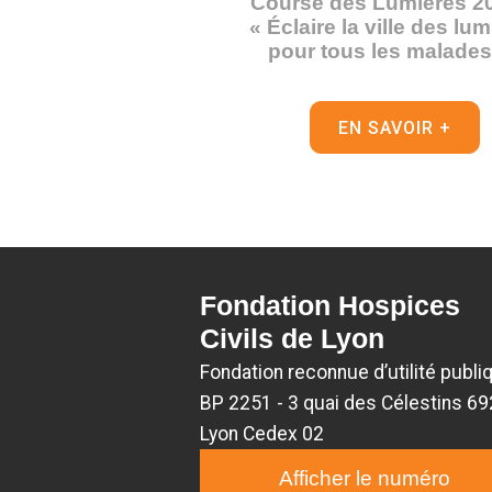
Course des Lumières 2
« Éclaire la ville des lu
pour tous les malades 
EN SAVOIR +
Fondation Hospices
Civils de Lyon
Fondation reconnue d’utilité publi
BP 2251 - 3 quai des Célestins 6
Lyon Cedex 02
Afficher le numéro