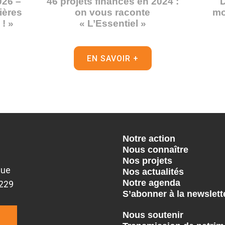
026 –
46 projets financés en 2024 :
D
mières
on vous raconte
mo
! »
« L’Essentiel »
EN SAVOIR +
Notre action
Nous connaître
Nos projets
que
Nos actualités
Notre agenda
9229
S’abonner à la newslett
Nous soutenir