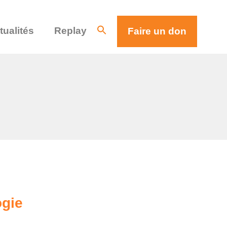
tualités
Replay
Faire un don
ogie