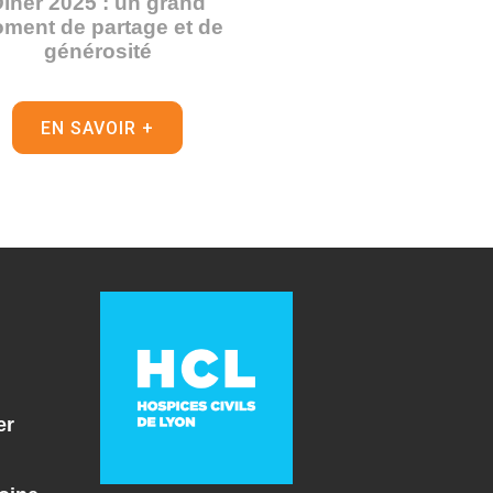
îner 2025 : un grand
ment de partage et de
générosité
EN SAVOIR +
er