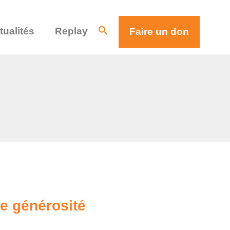
tualités
Replay
Faire un don
e générosité