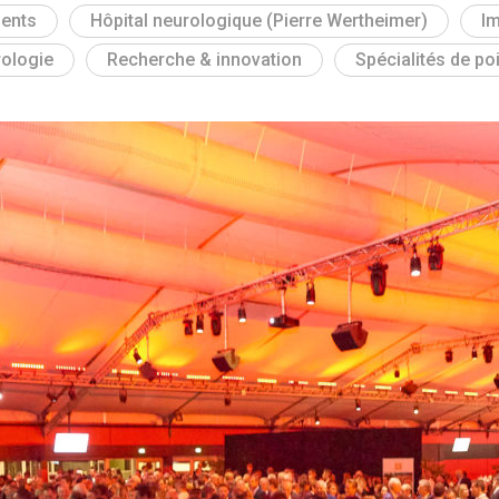
ents
Hôpital neurologique (Pierre Wertheimer)
Im
ologie
Recherche & innovation
Spécialités de po