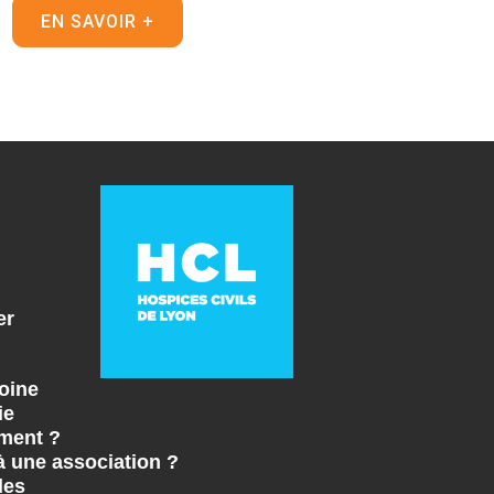
EN SAVOIR +
er
oine
ie
ment ?
à une association ?
les