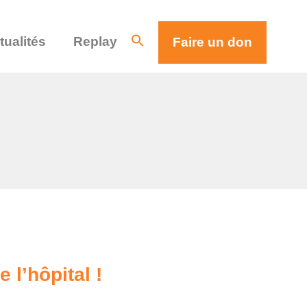
tualités
Replay
Faire un don
 l’hôpital !