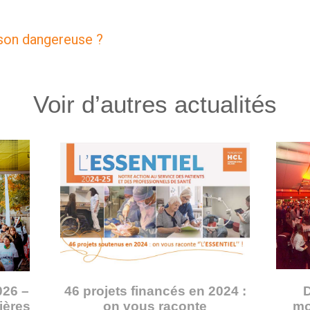
aison dangereuse ?
Voir d’autres actualités
026 –
46 projets financés en 2024 :
D
mières
on vous raconte
mo