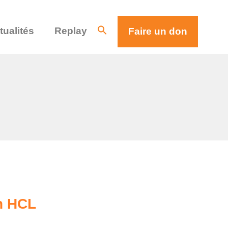
tualités
Replay
Faire un don
n HCL