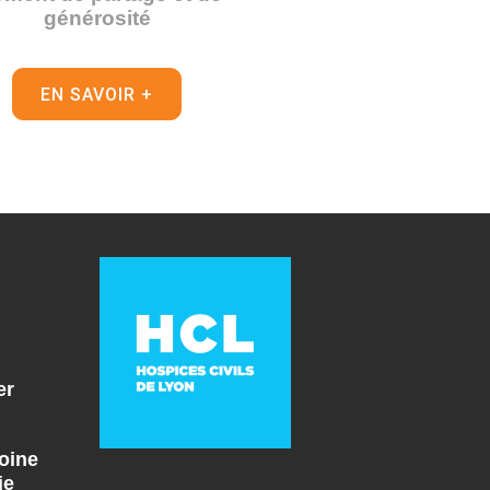
générosité
EN SAVOIR +
er
oine
ie