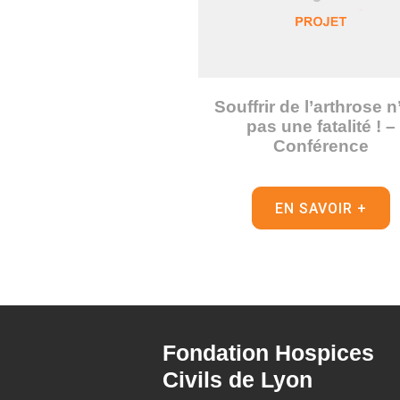
Souffrir de l’arthrose n
pas une fatalité ! –
Conférence
EN SAVOIR +
Fondation Hospices
Civils de Lyon