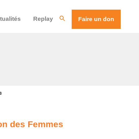
tualités
Replay
Faire un don
s
ison des Femmes