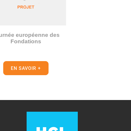
urnée européenne des
Fondations
EN SAVOIR +