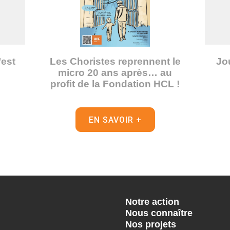
’est
Les Choristes reprennent le
Jo
micro 20 ans après… au
profit de la Fondation HCL !
EN SAVOIR +
Notre action
Nous connaître
Nos projets