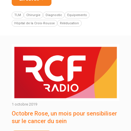
TLM
Chirurgie
Diagnostic
Equipements
Hôpital de la Croix-Rousse
Rééducation
1 octobre 2019
Octobre Rose, un mois pour sensibiliser
sur le cancer du sein