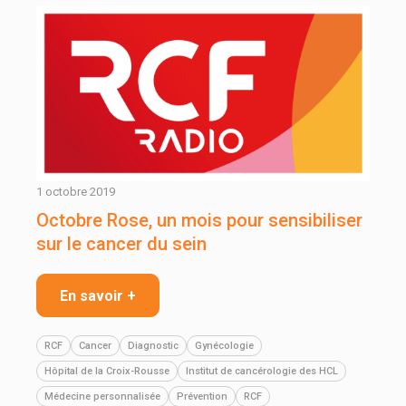
1 octobre 2019
Octobre Rose, un mois pour sensibiliser
sur le cancer du sein
En savoir +
RCF
Cancer
Diagnostic
Gynécologie
Hôpital de la Croix-Rousse
Institut de cancérologie des HCL
Médecine personnalisée
Prévention
RCF