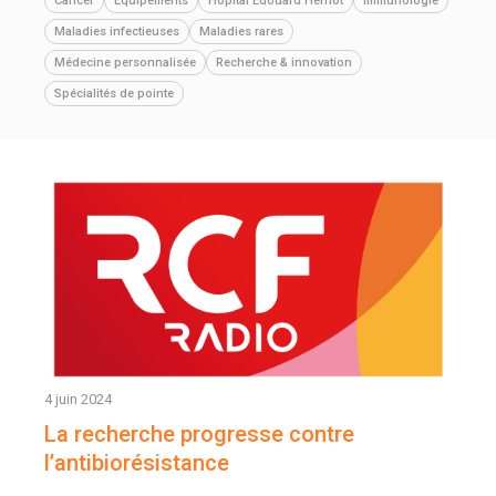
Cancer
Equipements
Hôpital Edouard Herriot
Immunologie
Maladies infectieuses
Maladies rares
Médecine personnalisée
Recherche & innovation
Spécialités de pointe
4 juin 2024
La recherche progresse contre
l’antibiorésistance