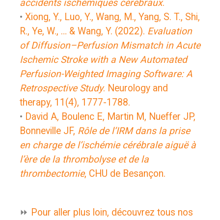
accidents ischémiques cérébraux
.
•
Xiong, Y., Luo, Y., Wang, M., Yang, S. T., Shi,
R., Ye, W., … & Wang, Y. (2022).
Evaluation
of Diffusion–Perfusion Mismatch in Acute
Ischemic Stroke with a New Automated
Perfusion-Weighted Imaging Software: A
Retrospective Study
. Neurology and
therapy, 11(4), 1777-1788.
•
David A, Boulenc E, Martin M, Nueffer JP,
Bonneville JF,
Rôle de l’IRM dans la prise
en charge de l’ischémie cérébrale aiguë à
l’ère de la thrombolyse et de la
thrombectomie
, CHU de Besançon.
⏩
Pour aller plus loin, découvrez tous nos