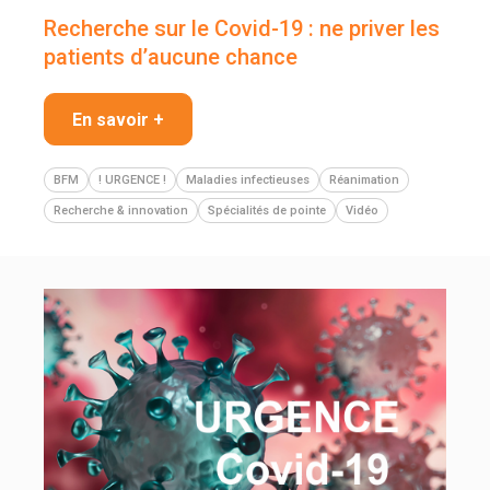
Recherche sur le Covid-19 : ne priver les
patients d’aucune chance
En savoir +
BFM
! URGENCE !
Maladies infectieuses
Réanimation
Recherche & innovation
Spécialités de pointe
Vidéo