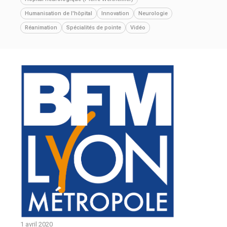
Humanisation de l'hôpital
Innovation
Neurologie
Réanimation
Spécialités de pointe
Vidéo
1 avril 2020