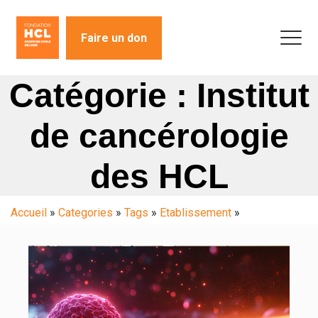
Faire un don
Catégorie : Institut
de cancérologie
des HCL
Accueil
»
Categories
»
Tags
»
Etablissement
»