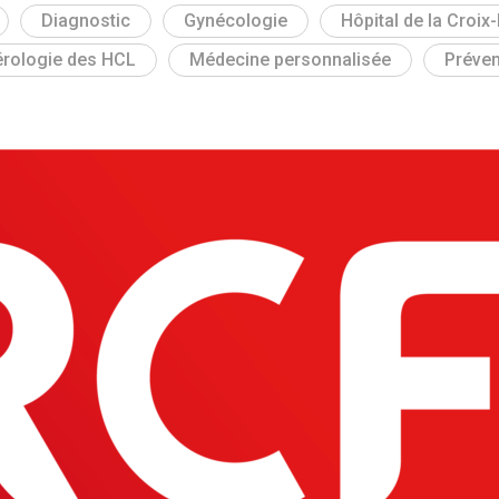
Diagnostic
Gynécologie
Hôpital de la Croi
cérologie des HCL
Médecine personnalisée
Préven