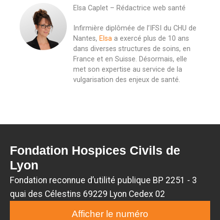
Elsa Caplet – Rédactrice web santé
Infirmière diplômée de l’IFSI du CHU de
Nantes,
Elsa
a exercé plus de 10 ans
dans diverses structures de soins, en
France et en Suisse. Désormais, elle
met son expertise au service de la
vulgarisation des enjeux de santé.
Fondation Hospices Civils de
Lyon
Fondation reconnue d’utilité publique BP 2251 - 3
quai des Célestins 69229 Lyon Cedex 02
Afficher le numéro