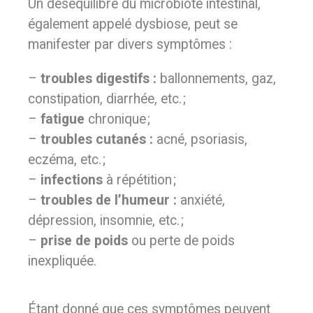
Un déséquilibre du microbiote intestinal,
également appelé dysbiose, peut se
manifester par divers symptômes :
–
troubles digestifs :
ballonnements, gaz,
constipation, diarrhée, etc. ;
–
fatigue
chronique ;
–
troubles cutanés :
acné, psoriasis,
eczéma, etc. ;
–
infections
à répétition ;
–
troubles de l’humeur :
anxiété,
dépression, insomnie, etc. ;
–
prise de poids
ou perte de poids
inexpliquée.
Étant donné que ces symptômes peuvent