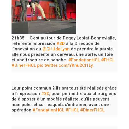
21h35 –
C’est au tour de Peggy Leplat-Bonnevialle,
référente Impression
#3D
à la Direction de
l’Innovation du
@CHUdeLyon
de prendre la parole.
Elle nous présente un cerveau, une aorte, un foie
et une fracture de hanche.
#FondationHCL
#FHCL
#DinerFHCL
pic.twitter.com/YKhu2CI1Ly
Leur point commun ? Ils ont tous été réalisés grâce
à l’impression
#3D
, pour permettre aux chirurgiens
de disposer d’un modèle réaliste, qu’ils peuvent
manipuler et sur lesquels s’entraîner, avant une
opération.
#FondationHCL
#FHCL
#DinerFHCL