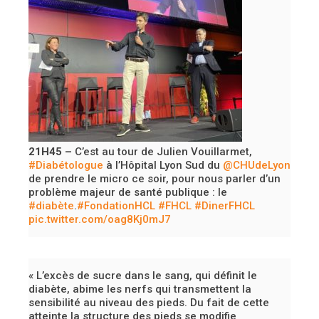
21H45 –
C’est au tour de Julien Vouillarmet,
#Diabétologue
à l’Hôpital Lyon Sud du
@CHUdeLyon
de prendre le micro ce soir, pour nous parler d’un
problème majeur de santé publique : le
#diabète
.
#FondationHCL
#FHCL
#DinerFHCL
pic.twitter.com/oag8Kj0mJ7
« L’excès de sucre dans le sang, qui définit le
diabète, abime les nerfs qui transmettent la
sensibilité au niveau des pieds. Du fait de cette
atteinte la structure des pieds se modifie