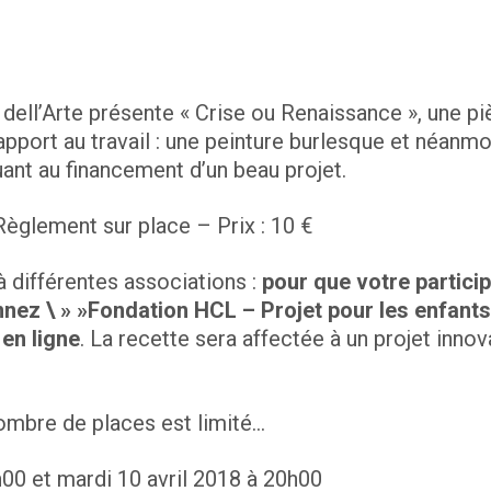
ell’Arte
présente « Crise ou Renaissance », une p
apport au travail : une peinture burlesque et néanmo
uant au financement d’un beau projet.
èglement sur place – Prix : 10 €
à différentes associations :
p
our que votre particip
nez \ » »
Fondation HCL – Projet pour les enfant
 en ligne
. La recette sera affectée à un
projet innov
nombre de places est limité…
00 et mardi 10 avril 2018 à 20h00