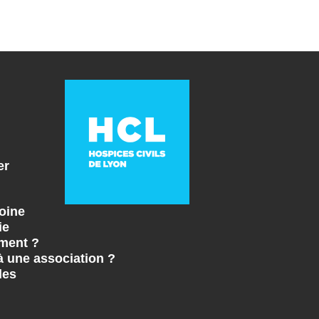
er
oine
ie
ment ?
à une association ?
les