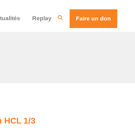
tualités
Replay
Faire un don
n HCL 1/3