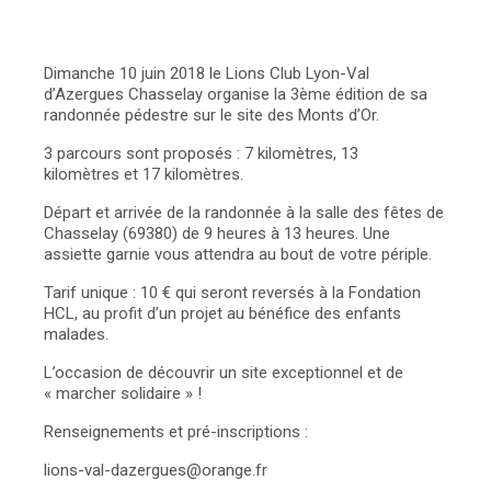
Dimanche 10 juin 2018 le Lions Club Lyon-Val
d’Azergues Chasselay
organise
la 3ème édition de sa
randonnée pédestre sur le site des Monts d’Or
.
3 parcours sont
proposés
:
7 kilomètres, 13
kilomètre
s
et 17 kilomètres.
Départ et arrivée de la randonnée à la salle des fêtes de
Chasselay (69380) de 9 heures à 13 heures. Une
assiette garnie vous attendra au bout de votre périple.
T
arif unique
:
10 €
qui seront reversés
à la Fondation
HCL, au profit d’un
projet au bénéfice des enfants
malades
.
L’occasion de
découvrir un site
exceptionnel
et de
« marcher solidaire » !
Renseignements et pré-inscriptions :
lions-val-dazergues@orange.fr