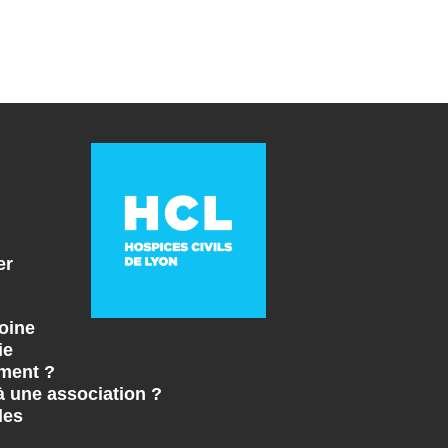
er
oine
ie
ment ?
à une association ?
les