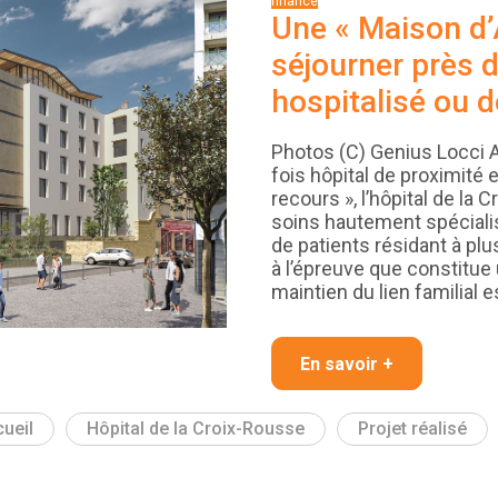
Une « Maison d’
séjourner près 
hospitalisé ou d
Photos (C) Genius Locci A
fois hôpital de proximité 
recours », l’hôpital de la
soins hautement spéciali
de patients résidant à plu
à l’épreuve que constitue 
maintien du lien familial e
En savoir +
ueil
Hôpital de la Croix-Rousse
Projet réalisé