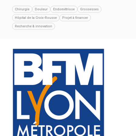
Chirurgie
Douleur
Endométriose
Grossesses
Hôpital de la Croix-Rousse
Projet à financer
Recherche & innovation