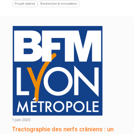
Projet réalisé
Recherche & innovation
1 juin 2020
Tractographie des nerfs crâniens : un