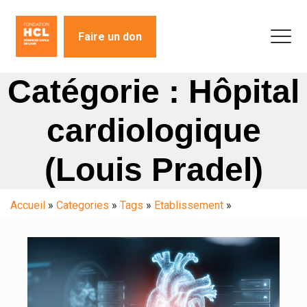
Faire un don
Catégorie : Hôpital
cardiologique
(Louis Pradel)
Accueil
»
Categories
»
Tags
»
Etablissement
»