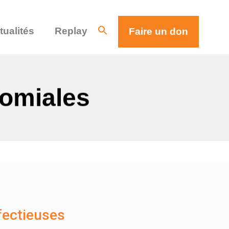
tualités
Replay
Faire un don
comiales
fectieuses