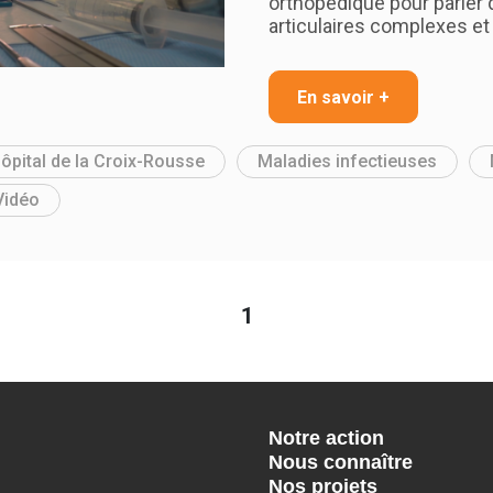
orthopédique pour parler 
articulaires complexes et
En savoir +
ôpital de la Croix-Rousse
Maladies infectieuses
Vidéo
1
Notre action
Nous connaître
Nos projets