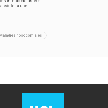
des infections ostéo-
 assister à une…
Maladies nosocomiales