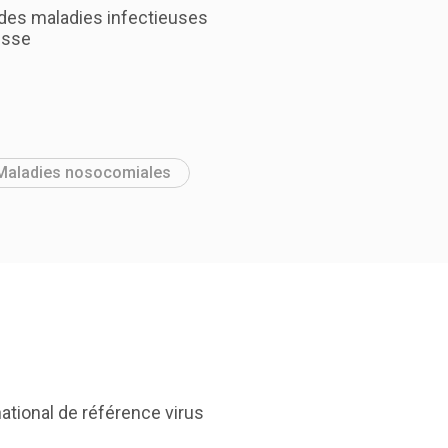
e des maladies infectieuses
ousse
Maladies nosocomiales
national de référence virus