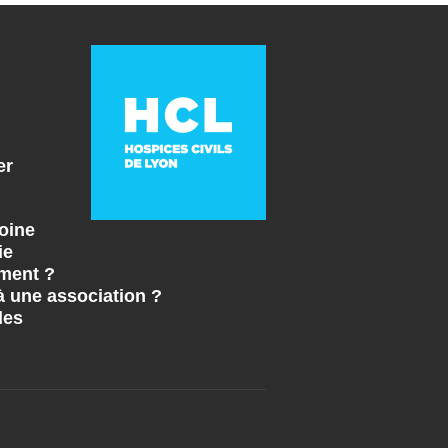
er
oine
ie
ment ?
à une association ?
les