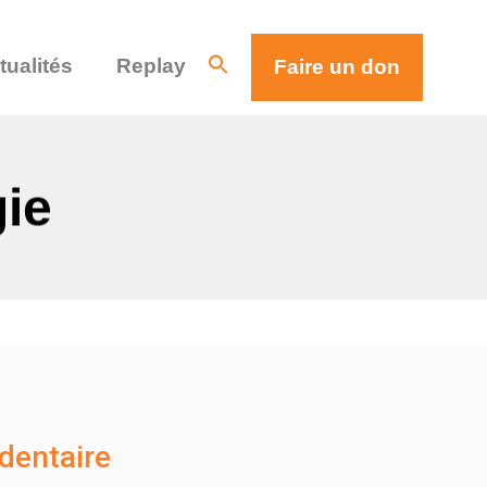
tualités
Replay
Faire un don
gie
dentaire