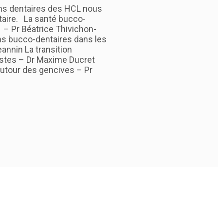
ins dentaires des HCL nous
taire. La santé bucco-
 – Pr Béatrice Thivichon-
ns bucco-dentaires dans les
annin La transition
stes – Dr Maxime Ducret
autour des gencives – Pr