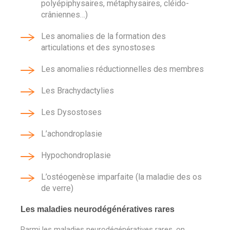
polyépiphysaires, métaphysaires, cléido-
crâniennes…)
Les anomalies de la formation des
articulations et des synostoses
Les anomalies réductionnelles des membres
Les Brachydactylies
Les Dysostoses
L’achondroplasie
Hypochondroplasie
L’ostéogenèse imparfaite (la maladie des os
de verre)
Les maladies neurodégénératives rares
Parmi les maladies neurodégénératives rares, on