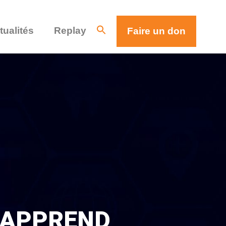
tualités
Replay
Faire un don
E APPREND