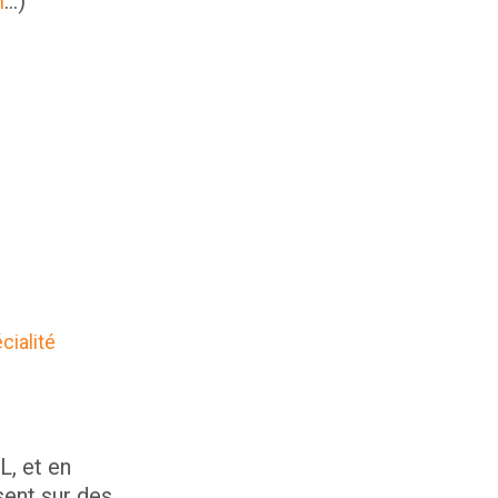
…)
n
ialité
L, et en
sent sur des