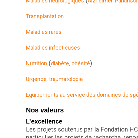
(
Maladies neurologiques
Alzheimer,
Parkinso
Transplantation
Maladies rares
Maladies infectieuses
(
)
Nutrition
diabète,
obésité
Urgence,
traumatologie
Equipements au service des domaines de spéc
Nos valeurs
L’excellence
Les projets soutenus par la Fondation HC
particulier les projets de recherche, repo