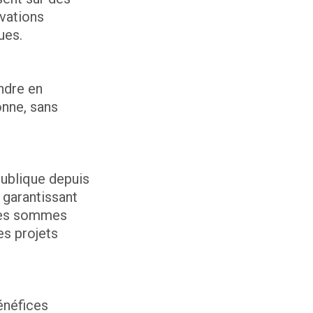
vations
ues.
ndre en
onne, sans
publique depuis
» garantissant
 des sommes
es projets
énéfices