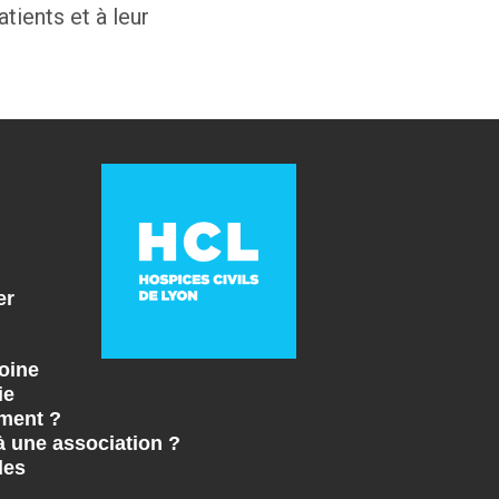
tients et à leur
er
oine
ie
ment ?
à une association ?
les