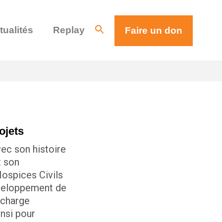
tualités
Replay
Faire un don
ojets
vec son histoire
t son
Hospices Civils
éveloppement de
 charge
nsi pour