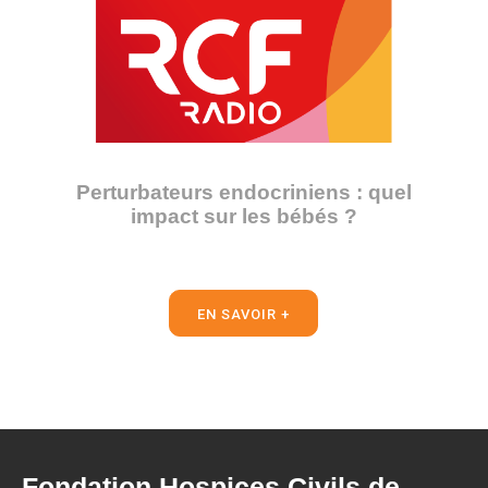
Perturbateurs endocriniens : quel
impact sur les bébés ?
EN SAVOIR +
Fondation Hospices Civils de