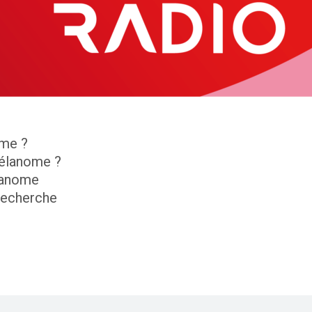
ome ?
élanome ?
lanome
 recherche