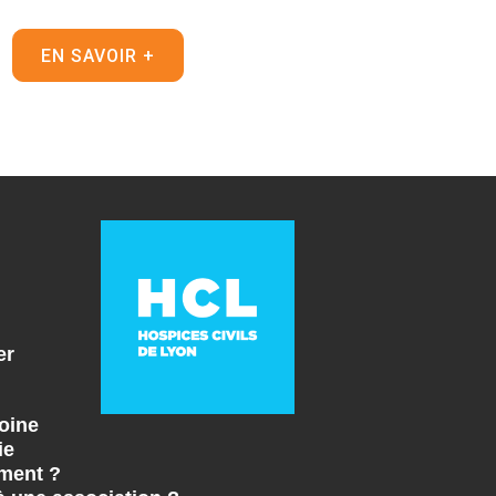
EN SAVOIR +
er
oine
ie
ment ?