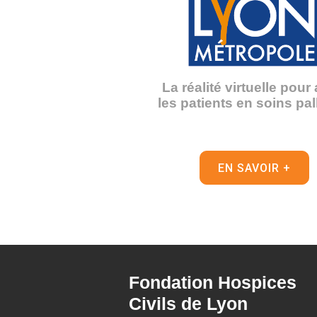
La réalité virtuelle pour 
les patients en soins pall
EN SAVOIR +
Fondation Hospices
Civils de Lyon