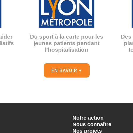
aider
Du sport à la carte pour les
Des 
iatifs
jeunes patients pendant
pla
l’hospitalisation
t
EN SAVOIR +
Notre action
Nous connaître
Nos projets