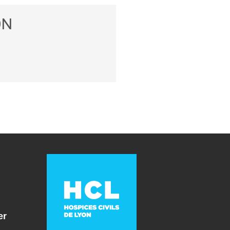
ON
er