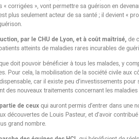
is « corrigées », vont permettre sa guérison en devena
st plus seulement acteur de sa santé ; il devient « pr
guérison.
uction, par le CHU de Lyon, et à coût maîtrisé,
de c
atients atteints de maladies rares incurables de guéri
que doit pouvoir bénéficier à tous les malades, y comp
s. Pour cela, la mobilisation de la société civile aux 
dispensable, car il existe peu d’investissements pour
nt des nouveaux traitements concernant les maladies
e partie de ceux
qui auront permis d’entrer dans une n
ux découvertes de Louis Pasteur, et d’avoir contribué
plus grand nombre.
émarche des équipes des HCL
qui bénéficient de réels