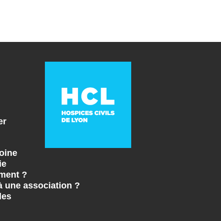
er
oine
ie
ment ?
à une association ?
les