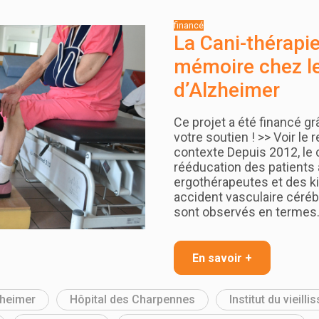
La Cani-thérapie
mémoire chez l
d’Alzheimer
Ce projet a été financé g
votre soutien ! >> Voir l
contexte Depuis 2012, le ch
rééducation des patients
ergothérapeutes et des k
accident vasculaire céréb
sont observés en terme
En savoir +
zheimer
Hôpital des Charpennes
Institut du vieil