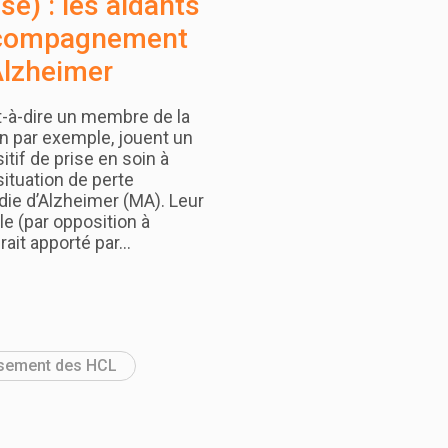
e) : les aidants
ccompagnement
Alzheimer
t-à-dire un membre de la
in par exemple, jouent un
itif de prise en soin à
situation de perte
die d’Alzheimer (MA). Leur
le (par opposition à
ait apporté par…
lissement des HCL