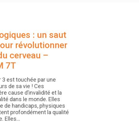
ogiques : un saut
our révolutionner
 du cerveau –
M 7T
r 3 est touchée par une
rs de sa vie ! Ces
re cause d’invalidité et la
ité dans le monde. Elles
re de handicaps, physiques
tent profondément la qualité
e. Elles…