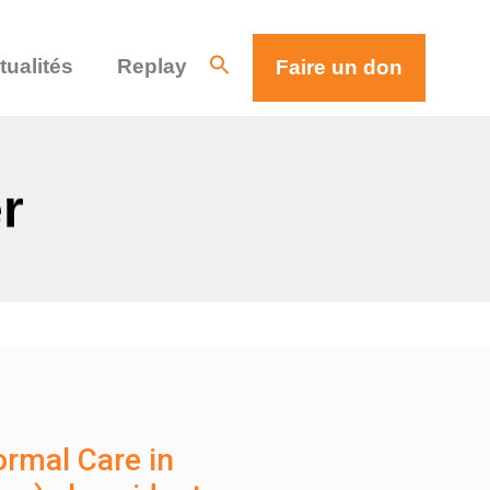
tualités
Replay
Faire un don
r
ormal Care in