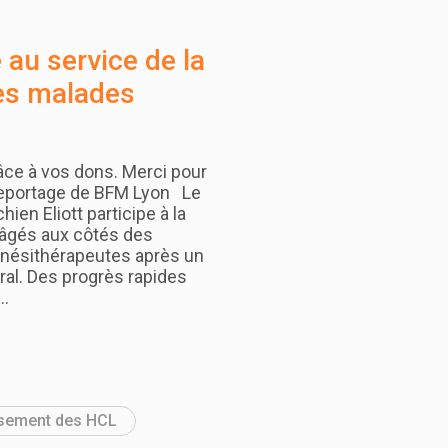
 au service de la
es malades
râce à vos dons. Merci pour
e reportage de BFM Lyon Le
ien Eliott participe à la
 âgés aux côtés des
inésithérapeutes après un
ral. Des progrès rapides
s…
lissement des HCL