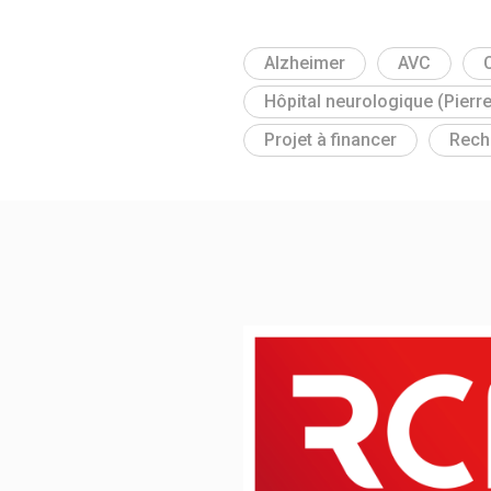
Alzheimer
AVC
Hôpital neurologique (Pierr
Projet à financer
Rech