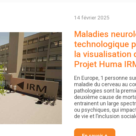
14 février 2025
Maladies neurol
technologique p
la visualisation
Projet Huma IR
En Europe, 1 personne su
maladie du cerveau au cou
pathologies sont la premiè
deuxième cause de mortal
entrainent un large spect
ou psychiques, qui impac
de vie et l’inclusion social
En savoir +