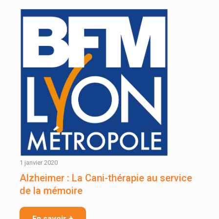
1 janvier 2020
Alzheimer : La Cani-thérapie au service
de la mémoire
En savoir +