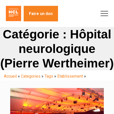
Faire un don
Catégorie : Hôpital
neurologique
(Pierre Wertheimer)
Accueil
»
Categories
»
Tags
»
Etablissement
»