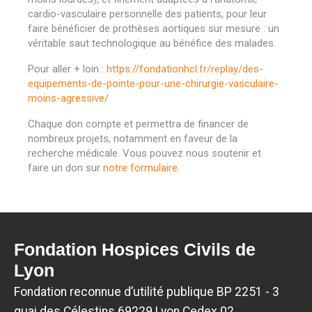
cardio-vasculaire personnelle des patients, pour leur
faire bénéficier de prothèses aortiques sur mesure : un
véritable saut technologique au bénéfice des malades.
Pour aller + loin :
https://fondationhcl.fr/replay/des-
equipements-de-pointe-pour-une-chirurgie-vasculaire-
moins-agressive/
Chaque don compte et permettra de financer de
nombreux projets, notamment en faveur de la
recherche médicale. Vous pouvez nous soutenir et
faire un don sur
notre formulaire
.
Fondation Hospices Civils de
Lyon
Fondation reconnue d’utilité publique BP 2251 - 3
quai des Célestins 69229 Lyon Cedex 02