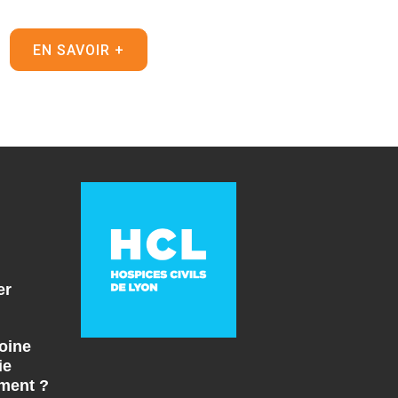
EN SAVOIR +
er
oine
ie
ment ?