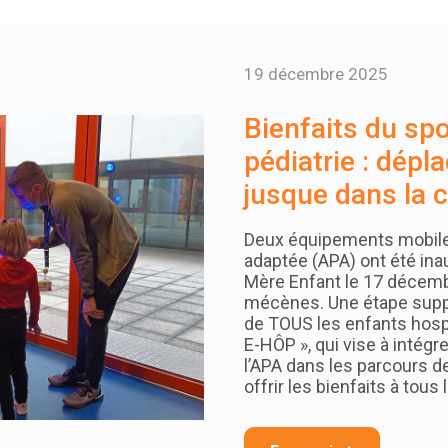
19 décembre 2025
Bienfaits du spor
pédiatrie : dépl
jusque dans la
Deux équipements mobiles
adaptée (APA) ont été in
Mère Enfant le 17 décem
mécènes. Une étape suppl
de TOUS les enfants hospi
E-HÔP », qui vise à intég
l’APA dans les parcours d
offrir les bienfaits à tous