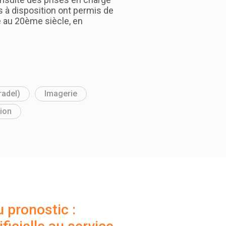
es à disposition ont permis de
e au 20ème siècle, en
radel)
Imagerie
ion
 pronostic :