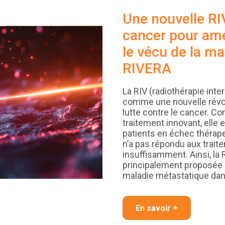
Une nouvelle RI
cancer pour amél
le vécu de la ma
RIVERA
La RIV (radiothérapie int
comme une nouvelle révol
lutte contre le cancer. 
traitement innovant, elle
patients en échec thérape
n’a pas répondu aux trait
insuffisamment. Ainsi, la 
principalement proposée a
maladie métastatique da
En savoir +