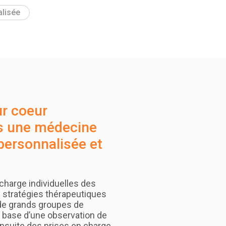
lisée
ur coeur
rs une médecine
personnalisée et
 charge individuelles des
 stratégies thérapeutiques
n de grands groupes de
la base d’une observation de
nsuite des prises en charge