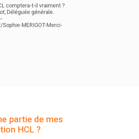
L comptera-t-il vraiment ?
t, Déléguée générale.
p-
2/Sophie-MERIGOT-Merci-
ne partie de mes
ation HCL ?