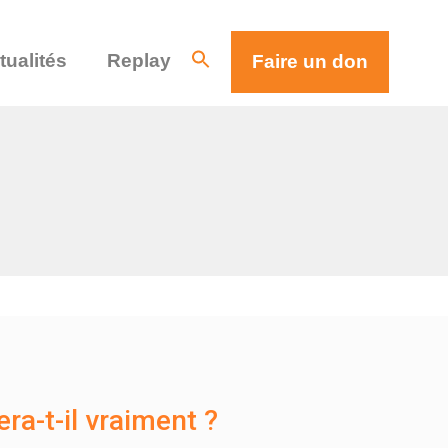
tualités
Replay
Faire un don
a-t-il vraiment ?