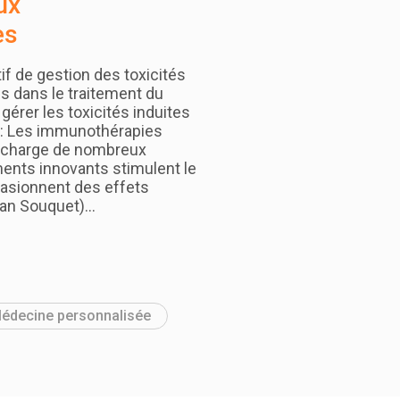
ux
es
f de gestion des toxicités
s dans le traitement du
 gérer les toxicités induites
0 : Les immunothérapies
en charge de nombreux
ments innovants stimulent le
asionnent des effets
ean Souquet)…
édecine personnalisée