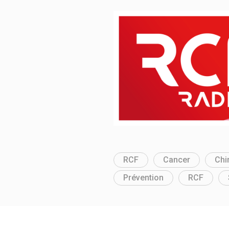
RCF
Cancer
Chi
Prévention
RCF