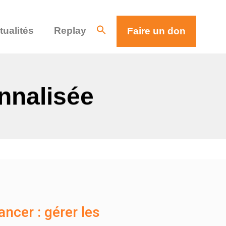
tualités
Replay
Faire un don
nnalisée
ncer : gérer les