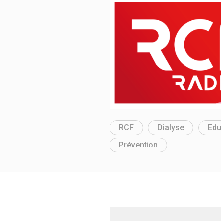
RCF
Dialyse
Edu
Prévention