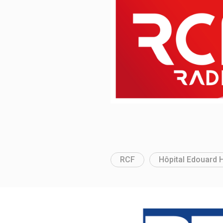
RCF
Hôpital Edouard H