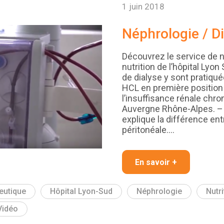
1 juin 2018
Néphrologie / Di
Découvrez le service de n
nutrition de l’hôpital Lyo
de dialyse y sont pratiqu
HCL en première position
l’insuffisance rénale chro
Auvergne Rhône-Alpes. –
explique la différence ent
péritonéale.…
En savoir +
eutique
Hôpital Lyon-Sud
Néphrologie
Nutri
Vidéo