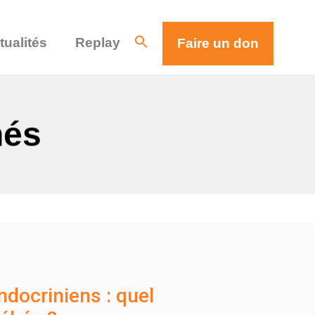
tualités
Replay
Faire un don
nés
ndocriniens : quel