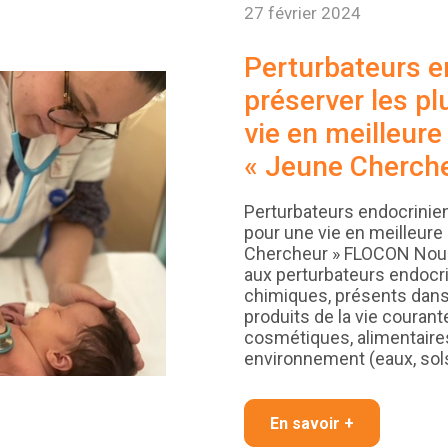
27 février 2024
Perturbateurs e
préserver les pl
vie en meilleure
« Jeune Cherch
Perturbateurs endocriniens
pour une vie en meilleure
Chercheur » FLOCON No
aux perturbateurs endoc
chimiques, présents dans
produits de la vie couran
cosmétiques, alimentaire
environnement (eaux, sols
En savoir +