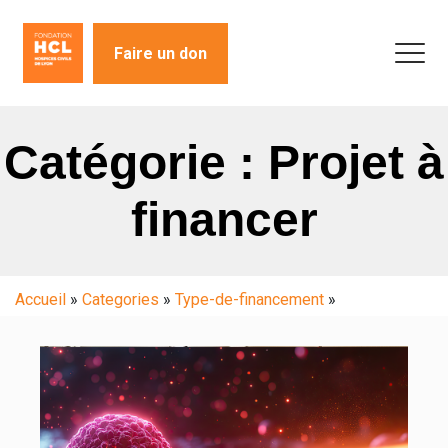
Faire un don
Catégorie : Projet à
financer
Accueil
»
Categories
»
Type-de-financement
»