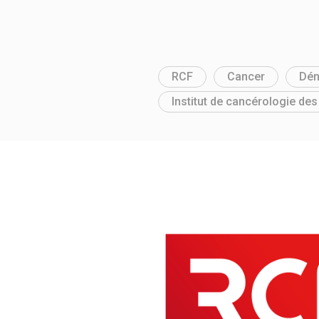
RCF
Cancer
Dén
Institut de cancérologie de