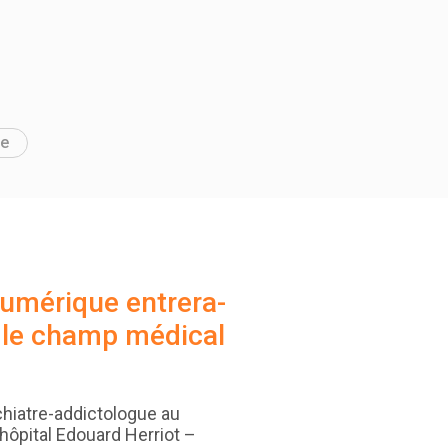
te
numérique entrera-
s le champ médical
chiatre-addictologue au
’hôpital Edouard Herriot –