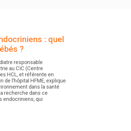
ndocriniens : quel
bébés ?
édiatre responsable
atrie au CIC (Centre
des HCL, et référente en
n de l’hôpital HFME, explique
nvironnement dans la santé
 la recherche dans ce
s endocriniens, qui