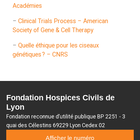
Académies
–
Clinical Trials Process – American
Society of Gene & Cell Therapy
–
Quelle éthique pour les ciseaux
génétiques ? – CNRS
Fondation Hospices Civils de
Lyon
Fondation reconnue d’utilité publique BP 2251 - 3
quai des Célestins 69229 Lyon Cedex 02
Afficher le numéro